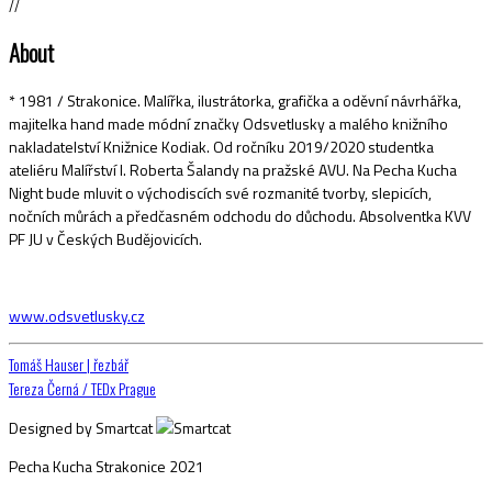
//
About
* 1981 / Strakonice. Malířka, ilustrátorka, grafička a oděvní návrhářka,
majitelka hand made módní značky Odsvetlusky a malého knižního
nakladatelství Knižnice Kodiak. Od ročníku 2019/2020 studentka
ateliéru Malířství I. Roberta Šalandy na pražské AVU. Na Pecha Kucha
Night bude mluvit o východiscích své rozmanité tvorby, slepicích,
nočních můrách a předčasném odchodu do důchodu. Absolventka KVV
PF JU v Českých Budějovicích.
www.odsvetlusky.cz
Navigace
Tomáš Hauser | řezbář
Tereza Černá / TEDx Prague
pro
Designed by Smartcat
příspěvek
Pecha Kucha Strakonice 2021