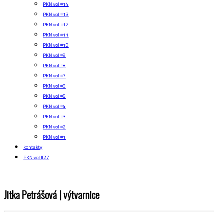
PKN vol #14
PKN vol #13
PKN vol #12
PKN vol #11
PKN vol #10
PKN vol #9
PKN vol #8
PKN vol #7
PKN vol #6
PKN vol #5
PKN vol #4
PKN vol #3
PKN vol #2
PKN vol #1
kontakty
PKN vol #27
Jitka Petrášová | výtvarnice