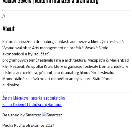
Václav Ševčík | kulturní manažer a dramaturg
//
About
Kulturní manažer a dramaturg v oblasti audiovize a filmových festivalů.
Vystudoval obor Arts management na pražské Vysoké škole
ekonomické a byl součástí
programových týmů festivalů Film a architektura, Mezipatra či Marienbad
Film Festival. Ve spolku Kruh, který organizuje festivaly Den architektury
a Film a architektura, působil jako dramaturg filmového festivalu.
Momentálně zastává pozici datového analytika pro Státní fond
audiovize.
Navigace
Žaneta Miženková | autorka a podnikatelka
Fatima Cvrčková | bioložka a výzkumnice
pro
Designed by Smartcat
příspěvek
Pecha Kucha Strakonice 2021