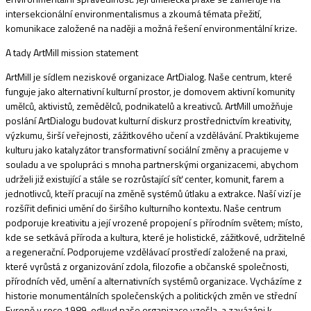
intersekcionální environmentalismus a zkoumá témata přežití,
komunikace založené na naději a možná řešení environmentální krize.
A tady ArtMill mission statement
ArtMill je sídlem neziskové organizace ArtDialog. Naše centrum, které
funguje jako alternativní kulturní prostor, je domovem aktivní komunity
umělců, aktivistů, zemědělců, podnikatelů a kreativců. ArtMill umožňuje
poslání ArtDialogu budovat kulturní diskurz prostřednictvím kreativity,
výzkumu, širší veřejnosti, zážitkového učení a vzdělávání. Praktikujeme
kulturu jako katalyzátor transformativní sociální změny a pracujeme v
souladu a ve spolupráci s mnoha partnerskými organizacemi, abychom
udrželi již existující a stále se rozrůstající síť center, komunit, farem a
jednotlivců, kteří pracují na změně systémů útlaku a extrakce. Naší vizí je
rozšířit definici umění do širšího kulturního kontextu. Naše centrum
podporuje kreativitu a její vrozené propojení s přírodním světem; místo,
kde se setkává příroda a kultura, které je holistické, zážitkové, udržitelné
a regenerační. Podporujeme vzdělávací prostředí založené na praxi,
které vyrůstá z organizování zdola, filozofie a občanské společnosti,
přírodních věd, umění a alternativních systémů organizace. Vycházíme z
historie monumentálních společenských a politických změn ve střední
Evropě v roce 1989, odkud naše organizace vzešla, a zavázáni k