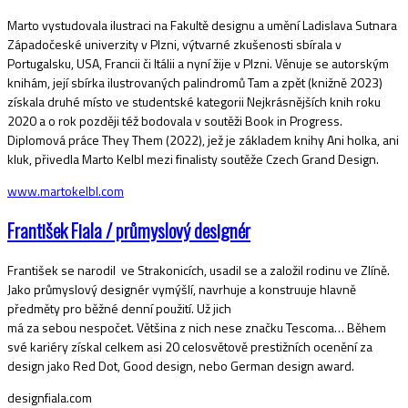
Marto vystudovala ilustraci na Fakultě designu a umění Ladislava Sutnara
Západočeské univerzity v Plzni, výtvarné zkušenosti sbírala v
Portugalsku, USA, Francii či Itálii a nyní žije v Plzni. Věnuje se autorským
knihám, její sbírka ilustrovaných palindromů Tam a zpět (knižně 2023)
získala druhé místo ve studentské kategorii Nejkrásnějších knih roku
2020 a o rok později též bodovala v soutěži Book in Progress.
Diplomová práce They Them (2022), jež je základem knihy Ani holka, ani
kluk, přivedla Marto Kelbl mezi finalisty soutěže Czech Grand Design.
www.martokelbl.com
František Fiala / průmyslový designér
František se narodil ve Strakonicích, usadil se a založil rodinu ve Zlíně.
Jako průmyslový designér vymýšlí, navrhuje a konstruuje hlavně
předměty pro běžné denní použití. Už jich
má za sebou nespočet. Většina z nich nese značku Tescoma… Během
své kariéry získal celkem asi 20 celosvětově prestižních ocenění za
design jako Red Dot, Good design, nebo German design award.
designfiala.com