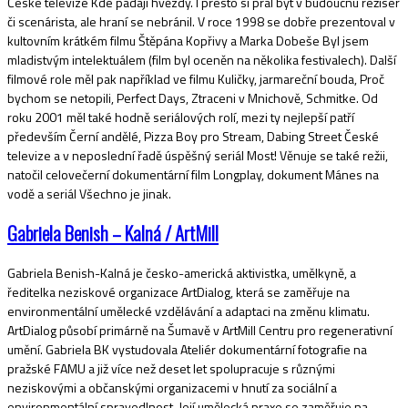
České televize Kde padají hvězdy. I přesto si přál být v budoucnu režisér
či scenárista, ale hraní se nebránil. V roce 1998 se dobře prezentoval v
kultovním krátkém filmu Štěpána Kopřivy a Marka Dobeše Byl jsem
mladistvým intelektuálem (film byl oceněn na několika festivalech). Další
filmové role měl pak například ve filmu Kuličky, jarmareční bouda, Proč
bychom se netopili, Perfect Days, Ztraceni v Mnichově, Schmitke. Od
roku 2001 měl také hodně seriálových rolí, mezi ty nejlepší patří
především Černí andělé, Pizza Boy pro Stream, Dabing Street České
televize a v neposlední řadě úspěšný seriál Most! Věnuje se také režii,
natočil celovečerní dokumentární film Longplay, dokument Mánes na
vodě a seriál Všechno je jinak.
Gabriela Benish – Kalná / ArtMill
Gabriela Benish-Kalná je česko-americká aktivistka, umělkyně, a
ředitelka neziskové organizace ArtDialog, která se zaměřuje na
environmentální umělecké vzdělávání a adaptaci na změnu klimatu.
ArtDialog působí primárně na Šumavě v ArtMill Centru pro regenerativní
umění. Gabriela BK vystudovala Ateliér dokumentární fotografie na
pražské FAMU a již více než deset let spolupracuje s různými
neziskovými a občanskými organizacemi v hnutí za sociální a
environmentální spravedlnost. Její umělecká praxe se zaměřuje na