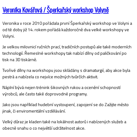
Veronika Kovářová / Šperkařský workshop Volyně
Veronika v roce 2010 pořádala první Šperkařský workshop ve Volyni a
od té doby již 14. rokem pořádá každoročně dva velké workshopy ve
Volyni.
Je velkou milovnicí ručních prací, tradičních postupů ale také moderních
technologií. Řemeslné workshopy tak nabízí dílny od paličkování po
tisk na 3D tiskárně.
Tvořivé dílny na workshopu jsou skládány s dramaturgií, aby akce byla
pestrá a nabízela co nejvíce možných tvůrčích aktivit.
Náplní bývá nejen trénink šikovných rukou a ocenění schopností
výrobců, ale často také doprovodné programy.
Jako jsou například hudební vystoupení, zapojení se do Zažijte město
jinak, či enviromentální vzdělávání.
Velký důraz je kladen také na lokálnost autorů i nabízených služeb a
obecně snahu o co největší udržitelnost akce.