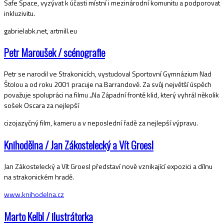
Safe Space, vyzývat k účasti místní i mezinárodní komunitu a podporovat
inkluzivitu.
gabrielabk.net, artmill.eu
Petr Maroušek / scénografie
Petr se narodil ve Strakonicích, vystudoval Sportovní Gymnázium Nad
Štolou a od roku 2001 pracuje na Barrandově. Za svůj největší úspěch
považuje spolupráci na filmu „Na Západní frontě klid, který vyhrál několik
sošek Oscara za nejlepší
cizojazyčný film, kameru a v neposlední řadě za nejlepší výpravu.
Knihodělna / Jan Zákostelecký a Vít Groesl
Jan Zákostelecký a Vít Groesl představí nově vznikající expozici a dílnu
na strakonickém hradě.
www.knihodelna.cz
Marto Kelbl / ilustrátorka