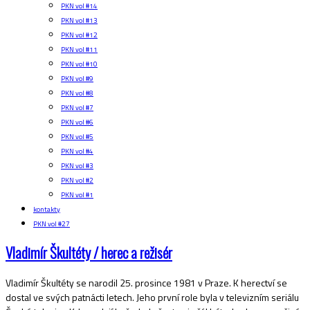
PKN vol #14
PKN vol #13
PKN vol #12
PKN vol #11
PKN vol #10
PKN vol #9
PKN vol #8
PKN vol #7
PKN vol #6
PKN vol #5
PKN vol #4
PKN vol #3
PKN vol #2
PKN vol #1
kontakty
PKN vol #27
Vladimír Škultéty / herec a režisér
Vladimír Škultéty se narodil 25. prosince 1981 v Praze. K herectví se
dostal ve svých patnácti letech. Jeho první role byla v televizním seriálu