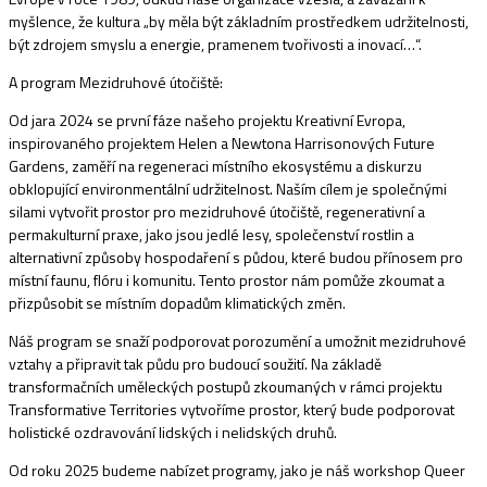
myšlence, že kultura „by měla být základním prostředkem udržitelnosti,
být zdrojem smyslu a energie, pramenem tvořivosti a inovací…“.
A program Mezidruhové útočiště:
Od jara 2024 se první fáze našeho projektu Kreativní Evropa,
inspirovaného projektem Helen a Newtona Harrisonových Future
Gardens, zaměří na regeneraci místního ekosystému a diskurzu
obklopující environmentální udržitelnost. Naším cílem je společnými
silami vytvořit prostor pro mezidruhové útočiště, regenerativní a
permakulturní praxe, jako jsou jedlé lesy, společenství rostlin a
alternativní způsoby hospodaření s půdou, které budou přínosem pro
místní faunu, flóru i komunitu. Tento prostor nám pomůže zkoumat a
přizpůsobit se místním dopadům klimatických změn.
Náš program se snaží podporovat porozumění a umožnit mezidruhové
vztahy a připravit tak půdu pro budoucí soužití. Na základě
transformačních uměleckých postupů zkoumaných v rámci projektu
Transformative Territories vytvoříme prostor, který bude podporovat
holistické ozdravování lidských i nelidských druhů.
Od roku 2025 budeme nabízet programy, jako je náš workshop Queer