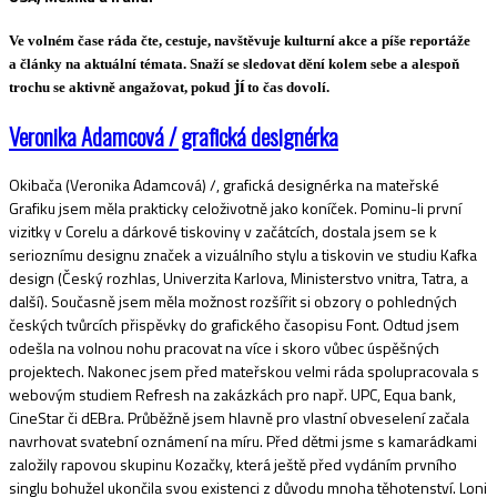
Ve volném čase ráda čte, cestuje, navštěvuje kulturní akce a píše reportáže
a články na aktuální témata. Snaží se sledovat dění kolem sebe a alespoň
jí
trochu se aktivně angažovat, pokud
to čas dovolí.
Veronika Adamcová / grafická designérka
Okibača (Veronika Adamcová) /, grafická designérka na mateřské
Grafiku jsem měla prakticky celoživotně jako koníček. Pominu-li první
vizitky v Corelu a dárkové tiskoviny v začátcích, dostala jsem se k
serioznímu designu značek a vizuálního stylu a tiskovin ve studiu Kafka
design (Český rozhlas, Univerzita Karlova, Ministerstvo vnitra, Tatra, a
další). Současně jsem měla možnost rozšířit si obzory o pohledných
českých tvůrcích přispěvky do grafického časopisu Font. Odtud jsem
odešla na volnou nohu pracovat na více i skoro vůbec úspěšných
projektech. Nakonec jsem před mateřskou velmi ráda spolupracovala s
webovým studiem Refresh na zakázkách pro např. UPC, Equa bank,
CineStar či dEBra. Průběžně jsem hlavně pro vlastní obveselení začala
navrhovat svatební oznámení na míru.
Před dětmi jsme s kamarádkami
založily rapovou skupinu Kozačky, která ještě před vydáním prvního
singlu bohužel ukončila svou existenci z důvodu mnoha těhotenství. Loni