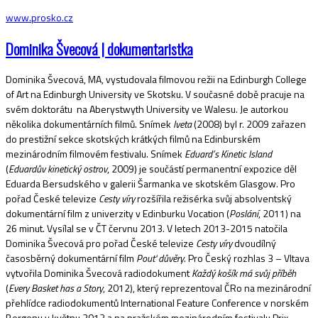
www.prosko.cz
Dominika Švecová | dokumentaristka
Dominika Švecová, MA, vystudovala filmovou režii na Edinburgh College
of Art na Edinburgh University ve Skotsku. V současné době pracuje na
svém doktorátu na Aberystwyth University ve Walesu. Je autorkou
několika dokumentárních filmů. Snímek
Iveta
(2008) byl r. 2009 zařazen
do prestižní sekce skotských krátkých filmů na Edinburském
mezinárodním filmovém festivalu. Snímek
Eduard’s Kinetic Island
(
Eduardův kinetický ostrov
, 2009) je součástí permanentní expozice děl
Eduarda Bersudského v galerii Šarmanka ve skotském Glasgow. Pro
pořad České televize
Cesty víry
rozšířila režisérka svůj absolventský
dokumentární film z univerzity v Edinburku Vocation (
Poslání
, 2011) na
26 minut. Vysílal se v ČT červnu 2013. V letech 2013-2015 natočila
Dominika Švecová pro pořad České televize
Cesty víry
dvoudílný
časosběrný dokumentární film
Pouť důvěry
. Pro Český rozhlas 3 – Vltava
vytvořila Dominika Švecová radiodokument
Každý košík má svůj příběh
(
Every Basket has a Story
, 2012), který reprezentoval ČRo na mezinárodní
přehlídce radiodokumentů International Feature Conference v norském
Bergenu v květnu 2013 a na pražském mezinárodním festivalu Prix