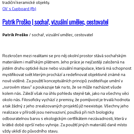
tradiční keramické objekty.
Oli‘ s Cupboard (fb)
Patrik Proško | sochař, vizuální umělec, cestovatel
Patrik Proško
/ sochař, vizuální umělec, cestovatel
Rozkročen mezi realitami se pro něj okolní prostor stává sochařským
materiálem i malířským plátnem. Jeho práce je nejčastěji založená na
jistém druhu optické iluze nebo vizuální manipulace, která má schopnost
mystifikovat svět kterým prochází a redefinovat objektivně známé na
nově viděné. Za použití konceptuálních principů zviditelňuje umění v
„surovém stavu“ a poukazuje tak na to, že se může nacházet všude
kolem nás. Záleží však na úhlu pohledu stejně tak, jako na všechny věci
okolo nás. Filosoficky vychází z premisy, že pomíjivost je trvalá hodnota
a tak žádný z jeho zrealizovaných projektů již neexistuje. Všechny jeho
realizace v přírodě jsou neinvazivní, používá při nich biologicky
odbouratelnou barvu s ekologickým certfikátem nezávadnosti, která v
krátké době oprší nebo vyhnije. Za použití jiných materiálů dané místo
vždy uklidí do původního stavu.