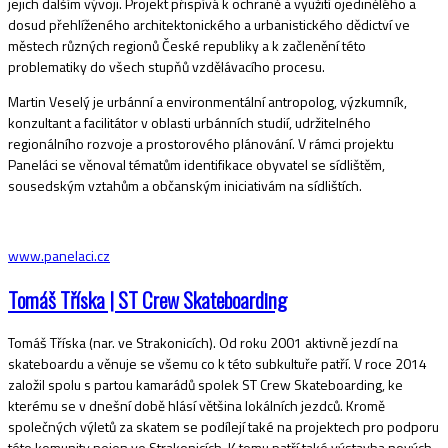
jejich dalším vývoji. Projekt přispívá k ochraně a využití ojedinělého a
dosud přehlíženého architektonického a urbanistického dědictví ve
městech různých regionů České republiky a k začlenění této
problematiky do všech stupňů vzdělávacího procesu.
Martin Veselý je urbánní a environmentální antropolog, výzkumník,
konzultant a facilitátor v oblasti urbánních studií, udržitelného
regionálního rozvoje a prostorového plánování. V rámci projektu
Paneláci se věnoval tématům identifikace obyvatel se sídlištěm,
sousedským vztahům a občanským iniciativám na sídlištích.
www.panelaci.cz
Tomáš Tříska | ST Crew Skateboarding
Tomáš Tříska (nar. ve Strakonicích). Od roku 2001 aktivně jezdí na
skateboardu a věnuje se všemu co k této subkultuře patří. V roce 2014
založil spolu s partou kamarádů spolek ST Crew Skateboarding, ke
kterému se v dnešní době hlásí většina lokálních jezdců. Kromě
společných výletů za skatem se podílejí také na projektech pro podporu
této komunity nejen ve Strakonicích. K tomu patří také výstavba nových