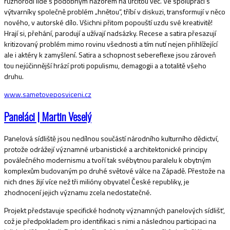
různorodí lidé s podobným názorem na určitou věc. Ve spolupráci s
výtvarníky společně problém „hnětou“, tříbí v diskuzi, transformují v něco
nového, v autorské dílo. Všichni přitom popouští uzdu své kreativitě!
Hrají si, přehání, parodují a užívají nadsázky. Recese a satira přesazují
kritizovaný problém mimo rovinu všednosti a tím nutí nejen přihlížející
ale i aktéry k zamyšlení. Satira a schopnost sebereflexe jsou zároveň
tou nejúčinnější hrází proti populismu, demagogii a a totalitě všeho
druhu.
www.sametoveposviceni.cz
Paneláci | Martin Veselý
Panelová sídliště jsou nedílnou součástí národního kulturního dědictví,
protože odrážejí významné urbanistické a architektonické principy
poválečného modernismu a tvoří tak svébytnou paralelu k obytným
komplexům budovaným po druhé světové válce na Západě. Přestože na
nich dnes žijí více než tři milióny obyvatel České republiky, je
zhodnocení jejich významu zcela nedostatečné.
Projekt představuje specifické hodnoty významných panelových sídlišť,
což je předpokladem pro identifikaci s nimi a následnou participaci na