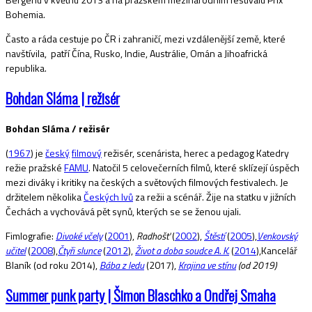
Bohemia.
Často a ráda cestuje po ČR i zahraničí, mezi vzdálenější země, které
navštívila, patří Čína, Rusko, Indie, Austrálie, Omán a Jihoafrická
republika.
Bohdan Sláma | režisér
Bohdan Sláma / režisér
(
1967
) je
český
filmový
režisér, scenárista, herec a pedagog Katedry
režie pražské
FAMU
. Natočil 5 celovečerních filmů, které sklízejí úspěch
mezi diváky i kritiky na českých a světových filmových festivalech. Je
držitelem několika
Českých lvů
za režii a scénář. Žije na statku v jižních
Čechách a vychovává pět synů, kterých se se ženou ujali.
Fimlografie:
Divoké včely
(
2001
),
Radhošť
(
2002
),
Štěstí
(
2005
),
Venkovský
učitel
(
2008
),
Čtyři slunce
(
2012
),
Život a doba soudce A. K.
(
2014
),Kancelář
Blaník (od roku 2014),
Bába z ledu
(2017),
Krajina ve stínu
(od 2019)
Summer punk party | Šimon Blaschko a Ondřej Smaha