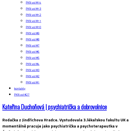
PKN vol #14
PKN vol #13
PKN vol #12
PKN vol #11
PKN vol #10
PKN vol #9
PKN vol #8
PKN vol #7
PKN vol #6
PKN vol #5
PKN vol #4
PKN vol #3
PKN vol #2
PKN vol #1
kontakty
PKN vol #27
Kateřina Duchoňová | psychiatrička a dobrovolnice
Rodačka z Jindřichova Hradce. Vystudovala 3.lékařskou fakultu UK a
momentálně pracuje jako psychiatrička a psychoterapeutka v