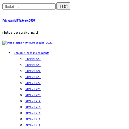
Vyhledávání
Skip
Pecha kucha night Strako:nice_2026
to
content
i letos ve strakonicích
uplynulé Pecha kucha nights
PKN vol #26
PKN vol #25
PKN vol #24
PKN vol #23
PKN vol #22
PKN vol #21
PKN vol #20
PKN vol #19
PKN vol #18
PKN vol #17
PKN vol #16
PKN vol #15